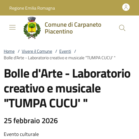
Vai al contenuto
accedi al menu
footer.enter
Regione Emilia Romagna
Comune di Carpaneto
Piacentino
Home
/
Vivere il Comune
/
Eventi
/
Bolle d'Arte - Laboratorio creativo e musicale "TUMPA CUCU' "
Bolle d'Arte - Laboratorio
creativo e musicale
"TUMPA CUCU' "
25 febbraio 2026
Evento culturale