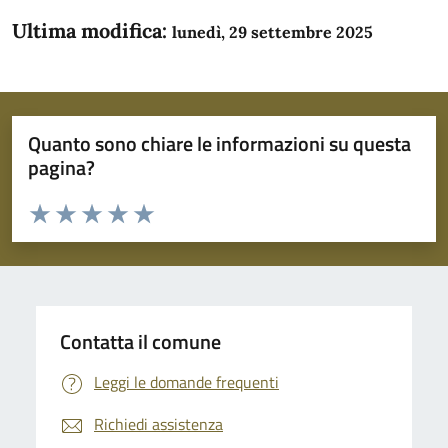
Ultima modifica:
lunedì, 29 settembre 2025
Quanto sono chiare le informazioni su questa
pagina?
Valuta da 1 a 5 stelle la pagina
Domanda
Valuta 1 stelle su 5
Valuta 2 stelle su 5
Valuta 3 stelle su 5
Valuta 4 stelle su 5
Valuta 5 stelle su 5
Contatta il comune
Leggi le domande frequenti
Richiedi assistenza