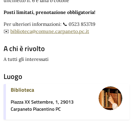
uncinetto n. 6 e lana o cotone
Posti limitati, prenotazione obbligatoria!
Per ulteriori informazioni: 📞 0523 853719
✉️
biblioteca@comune.carpaneto.pc.it
A chi è rivolto
A tutti gli interessati
Luogo
Biblioteca
Piazza XX Settembre, 1, 29013
Carpaneto Piacentino PC