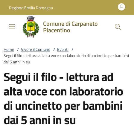
Vai al contenuto
accedi al menu
footer.enter
Regione Emilia Romagna
Comune di Carpaneto
Piacentino
Home
/
Vivere il Comune
/
Eventi
/
Segui il filo - lettura ad alta voce con laboratorio di uncinetto per bambini
dai 5 anni in su
Segui il filo - lettura ad
alta voce con laboratorio
di uncinetto per bambini
dai 5 anni in su