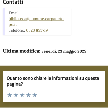
Contatti
Email:
biblioteca@comune.carpaneto.
pc.it
Telefono:
0523 853719
Ultima modifica:
venerdì, 23 maggio 2025
Quanto sono chiare le informazioni su questa
pagina?
Valuta da 1 a 5 stelle la pagina
Domanda
Valuta 1 stelle su 5
Valuta 2 stelle su 5
Valuta 3 stelle su 5
Valuta 4 stelle su 5
Valuta 5 stelle su 5