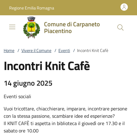
Vai al contenuto
accedi al menu
footer.enter
Regione Emilia Romagna
Comune di Carpaneto
Piacentino
Home
/
Vivere il Comune
/
Eventi
/
Incontri Knit Cafè
Incontri Knit Cafè
14 giugno 2025
Eventi sociali
Vuoi tricottare, chiacchierare, imparare, incontrare persone
con la stessa passione, scambiare idee ed esperienze?
Il KNIT CAFÈ ti aspetta in biblioteca il giovedì ore 17.30 e il
sabato ore 10.00