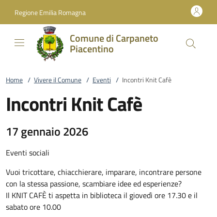
Vai al contenuto
accedi al menu
footer.enter
Regione Emilia Romagna
Comune di Carpaneto
Piacentino
Home
/
Vivere il Comune
/
Eventi
/
Incontri Knit Cafè
Incontri Knit Cafè
17 gennaio 2026
Eventi sociali
Vuoi tricottare, chiacchierare, imparare, incontrare persone
con la stessa passione, scambiare idee ed esperienze?
Il KNIT CAFÈ ti aspetta in biblioteca il giovedì ore 17.30 e il
sabato ore 10.00