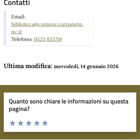
Contatti
Email:
biblioteca@comune.carpaneto.
pc.it
Telefono:
0523 853719
Ultima modifica:
mercoledì, 14 gennaio 2026
Quanto sono chiare le informazioni su questa
pagina?
Valuta da 1 a 5 stelle la pagina
Domanda
Valuta 1 stelle su 5
Valuta 2 stelle su 5
Valuta 3 stelle su 5
Valuta 4 stelle su 5
Valuta 5 stelle su 5