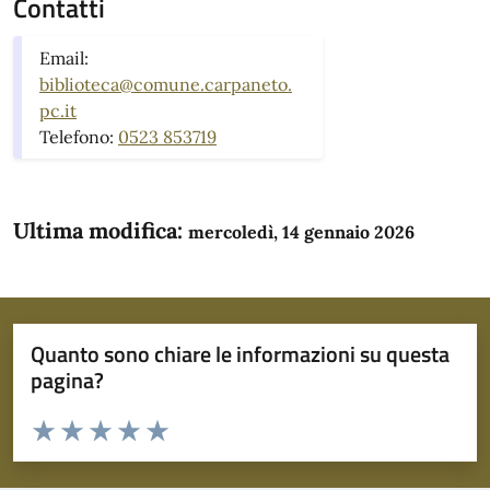
Contatti
Email:
biblioteca@comune.carpaneto.
pc.it
Telefono:
0523 853719
Ultima modifica:
mercoledì, 14 gennaio 2026
Quanto sono chiare le informazioni su questa
pagina?
Valuta da 1 a 5 stelle la pagina
Domanda
Valuta 1 stelle su 5
Valuta 2 stelle su 5
Valuta 3 stelle su 5
Valuta 4 stelle su 5
Valuta 5 stelle su 5