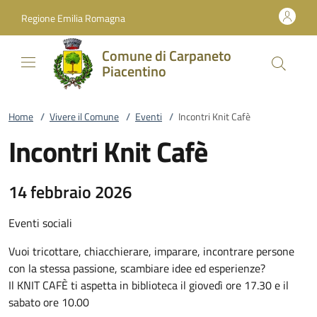
Vai al contenuto
accedi al menu
footer.enter
Regione Emilia Romagna
Comune di Carpaneto
Piacentino
Home
/
Vivere il Comune
/
Eventi
/
Incontri Knit Cafè
Incontri Knit Cafè
14 febbraio 2026
Eventi sociali
Vuoi tricottare, chiacchierare, imparare, incontrare persone
con la stessa passione, scambiare idee ed esperienze?
Il KNIT CAFÈ ti aspetta in biblioteca il giovedì ore 17.30 e il
sabato ore 10.00