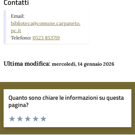
Contatti
Email:
biblioteca@comune.carpaneto.
pc.it
Telefono:
0523 853719
Ultima modifica:
mercoledì, 14 gennaio 2026
Quanto sono chiare le informazioni su questa
pagina?
Valuta da 1 a 5 stelle la pagina
Domanda
Valuta 1 stelle su 5
Valuta 2 stelle su 5
Valuta 3 stelle su 5
Valuta 4 stelle su 5
Valuta 5 stelle su 5