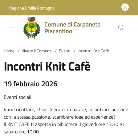
Vai al contenuto
accedi al menu
footer.enter
Regione Emilia Romagna
Comune di Carpaneto
Piacentino
Home
/
Vivere il Comune
/
Eventi
/
Incontri Knit Cafè
Incontri Knit Cafè
19 febbraio 2026
Eventi sociali
Vuoi tricottare, chiacchierare, imparare, incontrare persone
con la stessa passione, scambiare idee ed esperienze?
Il KNIT CAFÈ ti aspetta in biblioteca il giovedì ore 17.30 e il
sabato ore 10.00