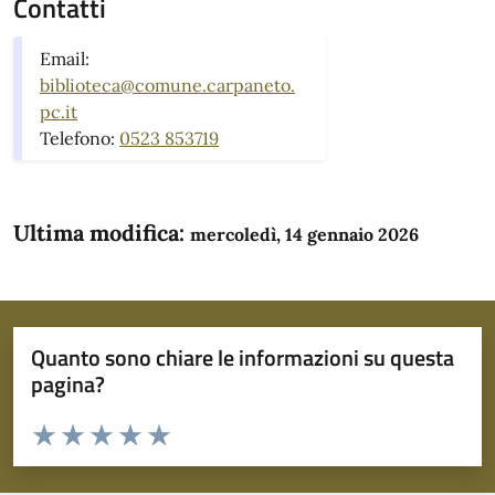
Contatti
Email:
biblioteca@comune.carpaneto.
pc.it
Telefono:
0523 853719
Ultima modifica:
mercoledì, 14 gennaio 2026
Quanto sono chiare le informazioni su questa
pagina?
Valuta da 1 a 5 stelle la pagina
Domanda
Valuta 1 stelle su 5
Valuta 2 stelle su 5
Valuta 3 stelle su 5
Valuta 4 stelle su 5
Valuta 5 stelle su 5