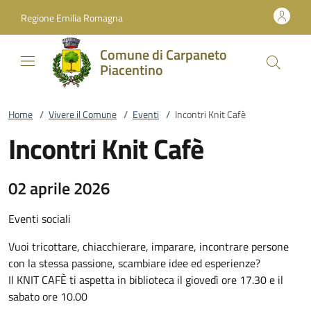
Vai al contenuto
accedi al menu
footer.enter
Regione Emilia Romagna
Comune di Carpaneto
Piacentino
Home
/
Vivere il Comune
/
Eventi
/
Incontri Knit Cafè
Incontri Knit Cafè
02 aprile 2026
Eventi sociali
Vuoi tricottare, chiacchierare, imparare, incontrare persone
con la stessa passione, scambiare idee ed esperienze?
Il KNIT CAFÈ ti aspetta in biblioteca il giovedì ore 17.30 e il
sabato ore 10.00