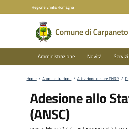
Vai al contenuto
accedi al menu
footer.enter
Regione Emilia Romagna
Comune di Carpaneto
Amministrazione
Novità
Servizi
Home
/
Amministrazione
/
Attuazione misure PNRR
/
Di
Adesione allo Stat
(ANSC)
Avviso Misura 1.4.4 - Estensione dell'utilizzo