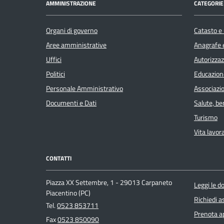
AMMINISTRAZIONE
CATEGORIE 
Organi di governo
Catasto e 
Aree amministrative
Anagrafe e
Uffici
Autorizzaz
Politici
Educazion
Personale Amministrativo
Associazio
Documenti e Dati
Salute, b
Turismo
Vita lavor
CONTATTI
Piazza XX Settembre, 1 - 29013 Carpaneto
Leggi le 
Piacentino (PC)
Richiedi a
Tel.
0523 853711
Prenota 
Fax
0523 850090