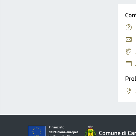
Con
Prob
Comune di Car