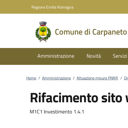
Vai al contenuto
accedi al menu
footer.enter
Regione Emilia Romagna
Comune di Carpaneto
Amministrazione
Novità
Servizi
Home
/
Amministrazione
/
Attuazione misure PNRR
/
Di
Rifacimento sito
M1C1 Investimento 1.4.1