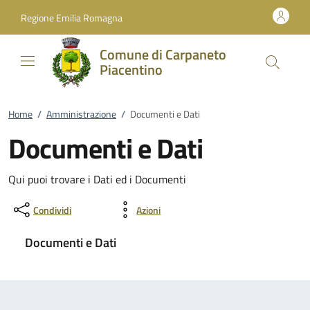
Vai al contenuto
accedi al menu
footer.enter
Regione Emilia Romagna
Comune di Carpaneto
Piacentino
Home
/
Amministrazione
/
Documenti e Dati
Documenti e Dati
Qui puoi trovare i Dati ed i Documenti
Condividi
Azioni
Documenti e Dati