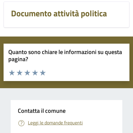
Documento attività politica
Quanto sono chiare le informazioni su questa
pagina?
Valuta da 1 a 5 stelle la pagina
Domanda
Valuta 1 stelle su 5
Valuta 2 stelle su 5
Valuta 3 stelle su 5
Valuta 4 stelle su 5
Valuta 5 stelle su 5
Contatta il comune
Leggi le domande frequenti