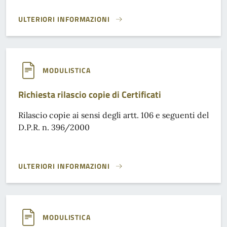
ULTERIORI INFORMAZIONI
RICHIESTA DI ISCRIZIONE NEL REGISTRO DAT (MODELLO A)}
MODULISTICA
Richiesta rilascio copie di Certificati
Rilascio copie ai sensi degli artt. 106 e seguenti del
D.P.R. n. 396/2000
ULTERIORI INFORMAZIONI
RICHIESTA RILASCIO COPIE DI CERTIFICATI}
MODULISTICA