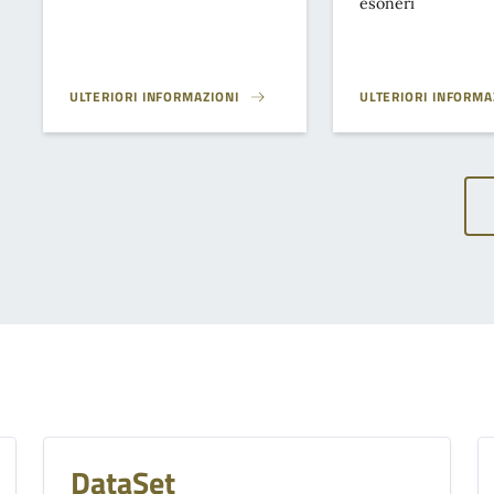
esoneri
ULTERIORI INFORMAZIONI
ULTERIORI INFORMA
AUTORIZZAZIONE AMMINISTRATIVA}
CRITERI PER LA CO
DataSet