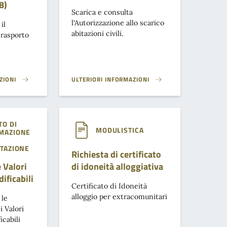
8)
Scarica e consulta
l'Autorizzazione allo scarico
il
abitazioni civili.
rasporto
ZIONI
ULTERIORI INFORMAZIONI
PORTO SCOLASTICO (2018)}
AUTORIZZAZIONE ALLO SCARICO ABITAZIONI CIVILI}
O DI
MODULISTICA
MAZIONE
TAZIONE
Richiesta di certificato
 Valori
di idoneità alloggiativa
ificabili
Certificato di Idoneità
alloggio per extracomunitari
 le
 Valori
icabili