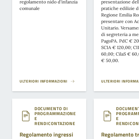
regolamento nido d'infanzia
presentazione del
comunale
pratiche edilizie d
Regione Emilia R
presentare con A
Unitario. Versamen
di segreteria a m
PagoPA. PdC € 20
SCIA € 120,00; CI
60,00; CilaS € 60
€ 50,00.
ULTERIORI INFORMAZIONI
ULTERIORI INFORMA
REGOLAMENTO NIDO}
MODULISTICA EDILIZ
DOCUMENTO DI
DOCUMENT
PROGRAMMAZIONE
PROGRAM
E
E
RENDICONTAZIONE
RENDICON
Regolamento ingressi
Regolamento t