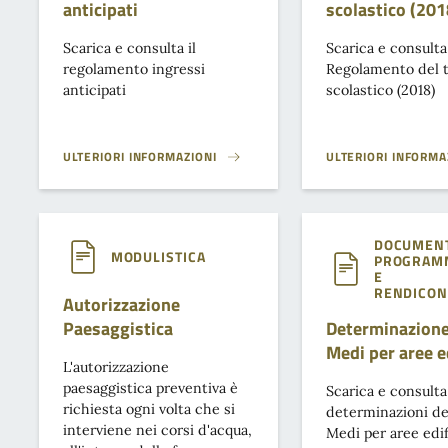
anticipati
scolastico (201
Scarica e consulta il
Scarica e consulta 
regolamento ingressi
Regolamento del t
anticipati
scolastico (2018)
ULTERIORI INFORMAZIONI
ULTERIORI INFORMA
REGOLAMENTO INGRESSI ANTICIPATI}
REGOLAMENTO TRAS
DOCUMENT
MODULISTICA
PROGRAM
E
RENDICON
Autorizzazione
Paesaggistica
Determinazione
Medi per aree ed
L'autorizzazione
paesaggistica preventiva è
Scarica e consulta
richiesta ogni volta che si
determinazioni dei
interviene nei corsi d'acqua,
Medi per aree edif