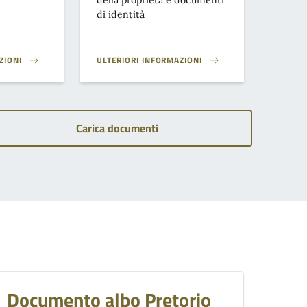
della proprietà e documenti
di identità
ZIONI
ULTERIORI INFORMAZIONI
NCESSIONE DI ESONERI}
ACCESSO AGLI ATTI PRATICHE EDILIZIE}
Carica documenti
Documento albo Pretorio