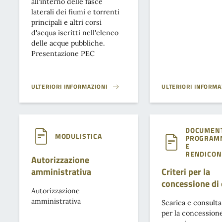
all'interno delle fasce
laterali dei fiumi e torrenti
principali e altri corsi
d'acqua iscritti nell'elenco
delle acque pubbliche.
Presentazione PEC
ULTERIORI INFORMAZIONI
ULTERIORI INFORMA
AUTORIZZAZIONE PAESAGGISTICA}
DETERMINAZIONE VA
DOCUMENT
MODULISTICA
PROGRAM
E
RENDICON
Autorizzazione
amministrativa
Criteri per la
concessione di 
Autorizzazione
amministrativa
Scarica e consulta 
per la concessione