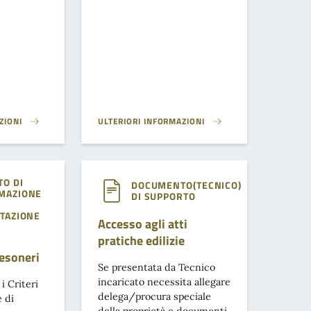
ZIONI
ULTERIORI INFORMAZIONI
LORI MEDI PER AREE EDIFICABILI}
RICHIESTA DI CERTIFICATO DI IDONEITÀ ALLOGGIAT
O DI
DOCUMENTO(TECNICO)
MAZIONE
DI SUPPORTO
TAZIONE
Accesso agli atti
pratiche edilizie
esoneri
Se presentata da Tecnico
incaricato necessita allegare
i Criteri
delega/procura speciale
 di