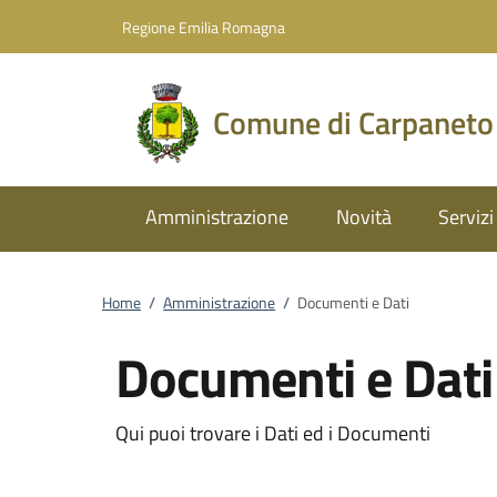
Vai al contenuto
accedi al menu
footer.enter
Regione Emilia Romagna
Comune di Carpaneto
Amministrazione
Novità
Servizi
Home
/
Amministrazione
/
Documenti e Dati
Documenti e Dati
Qui puoi trovare i Dati ed i Documenti