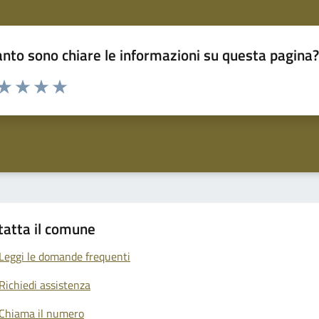
nto sono chiare le informazioni su questa pagina
 da 1 a 5 stelle la pagina
anda
ta 1 stelle su 5
Valuta 2 stelle su 5
Valuta 3 stelle su 5
Valuta 4 stelle su 5
Valuta 5 stelle su 5
tatta il comune
Leggi le domande frequenti
Richiedi assistenza
Chiama il numero