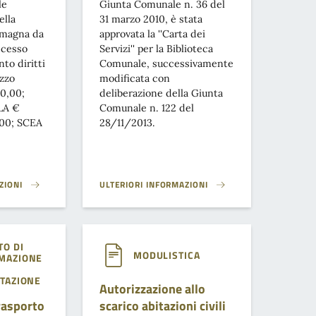
le
Giunta Comunale n. 36 del
ella
31 marzo 2010, è stata
omagna da
approvata la ''Carta dei
ccesso
Servizi'' per la Biblioteca
to diritti
Comunale, successivamente
ezzo
modificata con
0,00;
deliberazione della Giunta
LA €
Comunale n. 122 del
,00; SCEA
28/11/2013.
ZIONI
ULTERIORI INFORMAZIONI
IA UNIFICATA}
CARTA DEI SERVIZI}
O DI
MODULISTICA
MAZIONE
TAZIONE
Autorizzazione allo
rasporto
scarico abitazioni civili