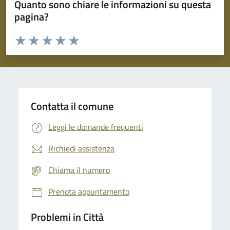
Quanto sono chiare le informazioni su questa
pagina?
Valuta da 1 a 5 stelle la pagina
Domanda
Valuta 1 stelle su 5
Valuta 2 stelle su 5
Valuta 3 stelle su 5
Valuta 4 stelle su 5
Valuta 5 stelle su 5
Contatta il comune
Leggi le domande frequenti
Richiedi assistenza
Chiama il numero
Prenota appuntamento
Problemi in Città