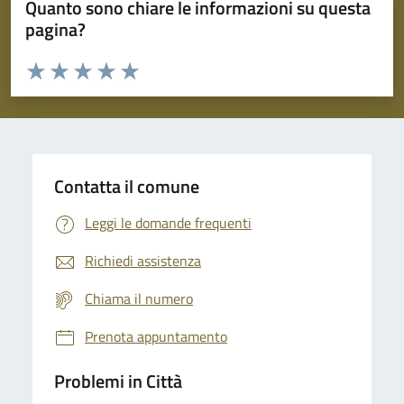
Quanto sono chiare le informazioni su questa
pagina?
Valuta da 1 a 5 stelle la pagina
Domanda
Valuta 1 stelle su 5
Valuta 2 stelle su 5
Valuta 3 stelle su 5
Valuta 4 stelle su 5
Valuta 5 stelle su 5
Contatta il comune
Leggi le domande frequenti
Richiedi assistenza
Chiama il numero
Prenota appuntamento
Problemi in Città