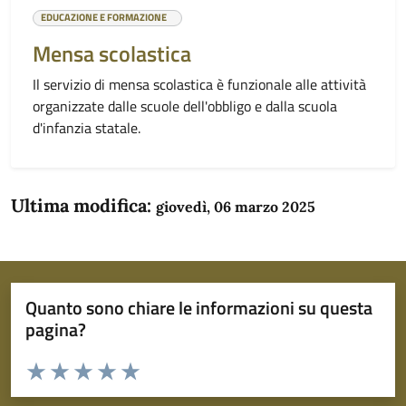
EDUCAZIONE E FORMAZIONE
Mensa scolastica
Il servizio di mensa scolastica è funzionale alle attività
organizzate dalle scuole dell'obbligo e dalla scuola
d'infanzia statale.
Ultima modifica:
giovedì, 06 marzo 2025
Quanto sono chiare le informazioni su questa
pagina?
Valuta da 1 a 5 stelle la pagina
Domanda
Valuta 1 stelle su 5
Valuta 2 stelle su 5
Valuta 3 stelle su 5
Valuta 4 stelle su 5
Valuta 5 stelle su 5