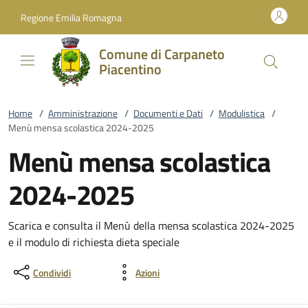
Vai al contenuto
accedi al menu
footer.enter
Regione Emilia Romagna
Comune di Carpaneto
Piacentino
Home
/
Amministrazione
/
Documenti e Dati
/
Modulistica
/
Menù mensa scolastica 2024-2025
Menù mensa scolastica
2024-2025
Scarica e consulta il Menù della mensa scolastica 2024-2025
e il modulo di richiesta dieta speciale
Condividi
Azioni