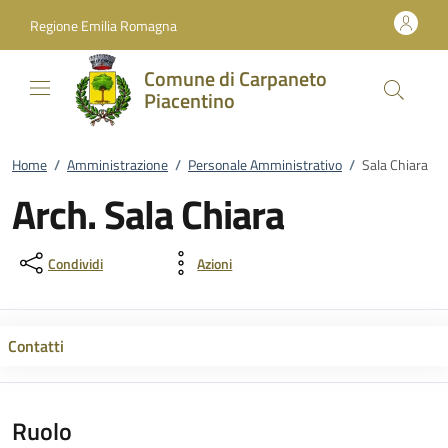
Vai al contenuto
accedi al menu
footer.enter
Regione Emilia Romagna
Comune di Carpaneto
Piacentino
Home
/
Amministrazione
/
Personale Amministrativo
/
Sala Chiara
Arch. Sala Chiara
Condividi
Azioni
Contatti
Ruolo