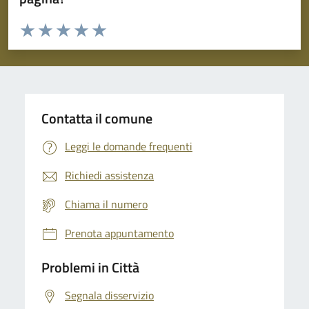
Valuta da 1 a 5 stelle la pagina
Domanda
Valuta 1 stelle su 5
Valuta 2 stelle su 5
Valuta 3 stelle su 5
Valuta 4 stelle su 5
Valuta 5 stelle su 5
Contatta il comune
Leggi le domande frequenti
Richiedi assistenza
Chiama il numero
Prenota appuntamento
Problemi in Città
Segnala disservizio