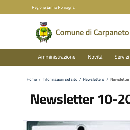
Vai al contenuto
accedi al menu
footer.enter
Regione Emilia Romagna
Comune di Carpaneto
Amministrazione
Novità
Servizi
Home
/
Informazioni sul sito
/
Newsletters
/
Newsletter
Newsletter 10-2