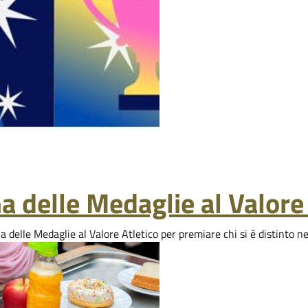
 delle Medaglie al Valore 
delle Medaglie al Valore Atletico per premiare chi si è distinto nel