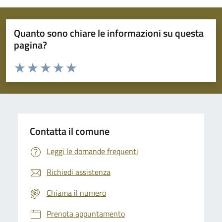
Quanto sono chiare le informazioni su questa
pagina?
Valuta da 1 a 5 stelle la pagina
Domanda
Valuta 1 stelle su 5
Valuta 2 stelle su 5
Valuta 3 stelle su 5
Valuta 4 stelle su 5
Valuta 5 stelle su 5
Contatta il comune
Leggi le domande frequenti
Richiedi assistenza
Chiama il numero
Prenota appuntamento