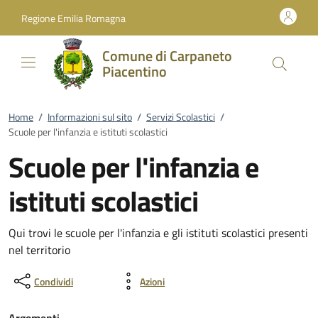
Vai al contenuto
accedi al menu
footer.enter
Regione Emilia Romagna
Comune di Carpaneto
Piacentino
Home
/
Informazioni sul sito
/
Servizi Scolastici
/
Scuole per l'infanzia e istituti scolastici
Scuole per l'infanzia e
istituti scolastici
Qui trovi le scuole per l'infanzia e gli istituti scolastici presenti
nel territorio
Condividi
Azioni