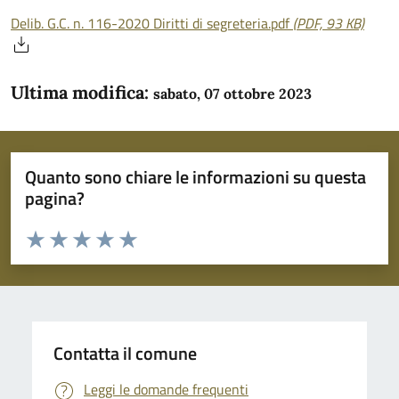
Delib. G.C. n. 116-2020 Diritti di segreteria.pdf
(PDF, 93 KB)
Ultima modifica:
sabato, 07 ottobre 2023
Quanto sono chiare le informazioni su questa
pagina?
Valuta da 1 a 5 stelle la pagina
Domanda
Valuta 1 stelle su 5
Valuta 2 stelle su 5
Valuta 3 stelle su 5
Valuta 4 stelle su 5
Valuta 5 stelle su 5
Contatta il comune
Leggi le domande frequenti