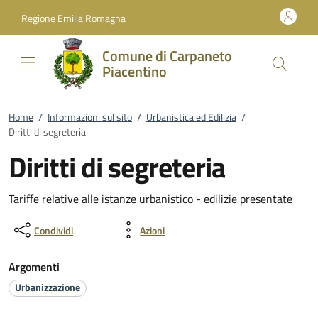
Vai al contenuto
accedi al menu
footer.enter
Regione Emilia Romagna
Comune di Carpaneto
Piacentino
Home
/
Informazioni sul sito
/
Urbanistica ed Edilizia
/
Diritti di segreteria
Diritti di segreteria
Tariffe relative alle istanze urbanistico - edilizie presentate
Condividi
Azioni
Argomenti
Urbanizzazione