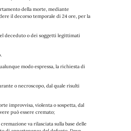
certamento della morte, mediante
dere il decorso temporale di 24 ore, per la
el deceduto o dei soggetti legittimati
.
qualunque modo espressa, la richiesta di
urante o necroscopo, dal quale risulti
morte improvvisa, violenta o sospetta, dal
avere può essere cremato;
a cremazione va rilasciata sulla base delle
to di appartenenza del defunto. Deve