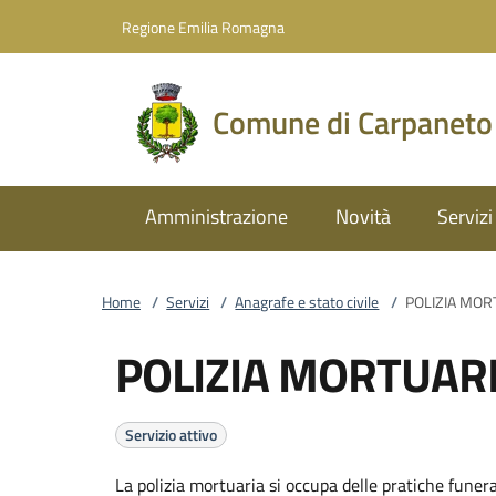
Vai al contenuto
accedi al menu
footer.enter
Regione Emilia Romagna
Comune di Carpaneto
Amministrazione
Novità
Servizi
Home
/
Servizi
/
Anagrafe e stato civile
/
POLIZIA MOR
POLIZIA MORTUAR
Servizio attivo
La polizia mortuaria si occupa delle pratiche funera