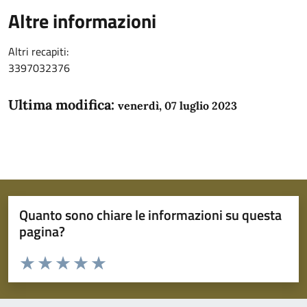
Altre informazioni
Altri recapiti:
3397032376
Ultima modifica:
venerdì, 07 luglio 2023
Quanto sono chiare le informazioni su questa
pagina?
Valuta da 1 a 5 stelle la pagina
Domanda
Valuta 1 stelle su 5
Valuta 2 stelle su 5
Valuta 3 stelle su 5
Valuta 4 stelle su 5
Valuta 5 stelle su 5