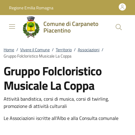
Vai al contenuto
accedi al menu
footer.enter
Regione Emilia Romagna
Comune di Carpaneto
Piacentino
Home
/
Vivere il Comune
/
Territorio
/
Associazioni
/
Gruppo Folcloristico Musicale La Coppa
Gruppo Folcloristico
Musicale La Coppa
Attività bandistica, corsi di musica, corsi di twirling,
promozione di attività culturali
Le Associazioni iscritte all'Albo e alla Consulta comunale