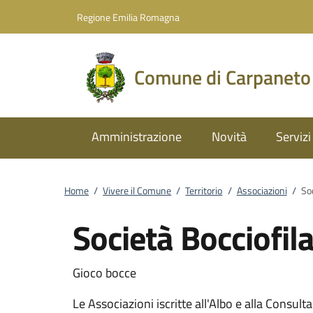
Vai al contenuto
accedi al menu
footer.enter
Regione Emilia Romagna
Comune di Carpaneto
Amministrazione
Novità
Servizi
Home
/
Vivere il Comune
/
Territorio
/
Associazioni
/
So
Società Bocciofil
Gioco bocce
Le Associazioni iscritte all'Albo e alla Consul