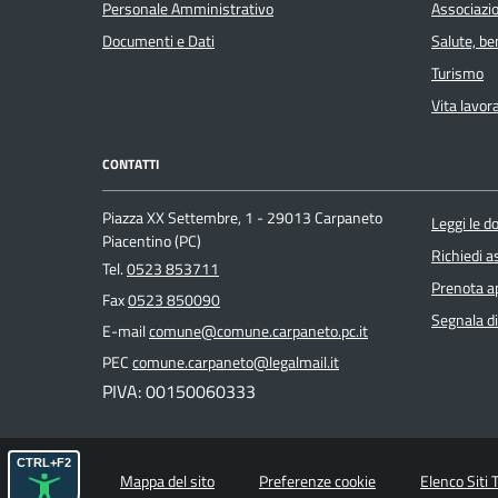
Personale Amministrativo
Associazio
Documenti e Dati
Salute, b
Turismo
Vita lavor
CONTATTI
Piazza XX Settembre, 1 - 29013 Carpaneto
Leggi le 
Piacentino (PC)
Richiedi a
Tel.
0523 853711
Prenota 
Fax
0523 850090
Segnala di
E-mail
comune@comune.carpaneto.pc.it
PEC
comune.carpaneto@legalmail.it
PIVA: 00150060333
CTRL+F2
Mappa del sito
Preferenze cookie
Elenco Siti 