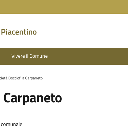
 Piacentino
Vivere il Comune
cietà Bocciofila Carpaneto
a Carpaneto
ta comunale