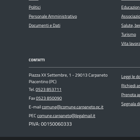
Politici
Educazion
Personale Amministrativo
Associazio
Documenti e Dati
Salute, b
Turismo
Vita lavor
CONTATTI
Piazza XX Settembre, 1 - 29013 Carpaneto
Leggi le 
Piacentino (PC)
Richiedi a
Tel.
0523 853711
Prenota 
Fax
0523 850090
Segnala di
E-mail
comune@comune.carpaneto.pc.it
PEC
comune.carpaneto@legalmail.it
PIVA: 00150060333