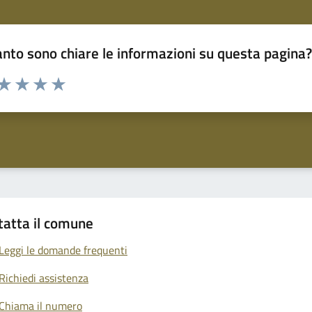
nto sono chiare le informazioni su questa pagina
 da 1 a 5 stelle la pagina
anda
ta 1 stelle su 5
Valuta 2 stelle su 5
Valuta 3 stelle su 5
Valuta 4 stelle su 5
Valuta 5 stelle su 5
tatta il comune
Leggi le domande frequenti
Richiedi assistenza
Chiama il numero