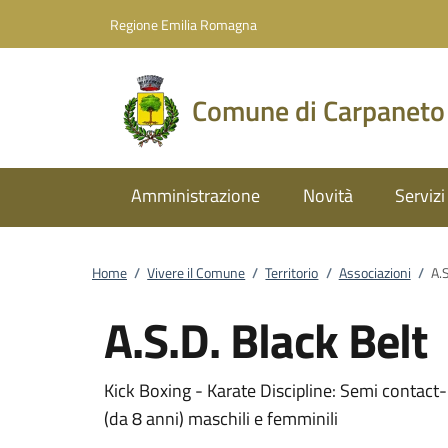
Vai al contenuto
accedi al menu
footer.enter
Regione Emilia Romagna
Comune di Carpaneto
Amministrazione
Novità
Servizi
Home
/
Vivere il Comune
/
Territorio
/
Associazioni
/
A.S
A.S.D. Black Belt
Kick Boxing - Karate Discipline: Semi contact- 
(da 8 anni) maschili e femminili