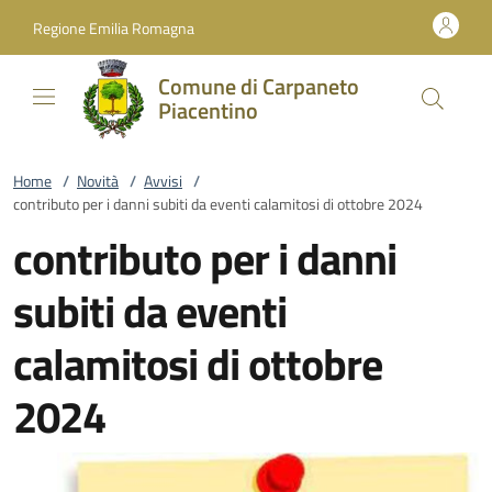
Vai al contenuto
accedi al menu
footer.enter
Regione Emilia Romagna
Comune di Carpaneto
Piacentino
Home
/
Novità
/
Avvisi
/
contributo per i danni subiti da eventi calamitosi di ottobre 2024
contributo per i danni
subiti da eventi
calamitosi di ottobre
2024