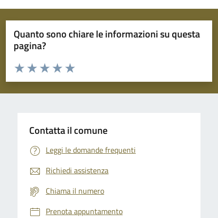
Quanto sono chiare le informazioni su questa
pagina?
Valuta da 1 a 5 stelle la pagina
Domanda
Valuta 1 stelle su 5
Valuta 2 stelle su 5
Valuta 3 stelle su 5
Valuta 4 stelle su 5
Valuta 5 stelle su 5
Contatta il comune
Leggi le domande frequenti
Richiedi assistenza
Chiama il numero
Prenota appuntamento