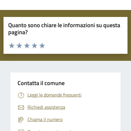
Quanto sono chiare le informazioni su questa
pagina?
Valuta da 1 a 5 stelle la pagina
Domanda
Valuta 1 stelle su 5
Valuta 2 stelle su 5
Valuta 3 stelle su 5
Valuta 4 stelle su 5
Valuta 5 stelle su 5
Contatta il comune
Leggi le domande frequenti
Richiedi assistenza
Chiama il numero