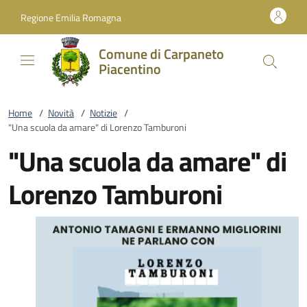
Vai al contenuto
accedi al menu
footer.enter
Regione Emilia Romagna
Comune di Carpaneto
Piacentino
Home
/
Novità
/
Notizie
/
"Una scuola da amare" di Lorenzo Tamburoni
"Una scuola da amare" di
Lorenzo Tamburoni