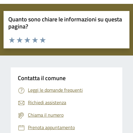
Quanto sono chiare le informazioni su questa
pagina?
Valuta da 1 a 5 stelle la pagina
Domanda
Valuta 1 stelle su 5
Valuta 2 stelle su 5
Valuta 3 stelle su 5
Valuta 4 stelle su 5
Valuta 5 stelle su 5
Contatta il comune
Leggi le domande frequenti
Richiedi assistenza
Chiama il numero
Prenota appuntamento