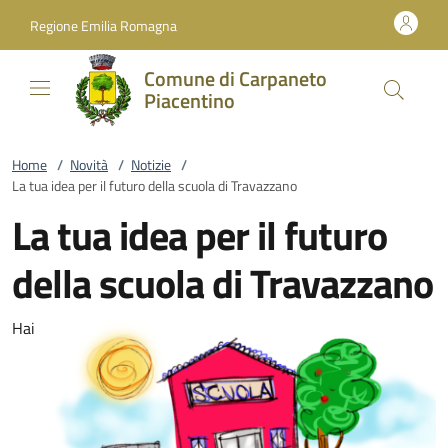
Vai al contenuto
accedi al menu
footer.enter
Regione Emilia Romagna
Comune di Carpaneto
Piacentino
Home
/
Novità
/
Notizie
/
La tua idea per il futuro della scuola di Travazzano
La tua idea per il futuro
della scuola di Travazzano
Hai