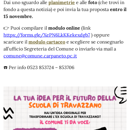
Dai uno sguardo alle
planimetrie
e alle
foto
(che trovi in
fondo a questa notizia) e poi invia la tua proposta
entro il
15 novembre.
👉 Puoi compilare il
modulo online
(link
https://forms.gle/XePN6LkKKekexdgb7
) oppure
scaricare il
modulo cartaceo
e scegliere se consegnarlo
all’ufficio Segreteria del Comune o inviarlo via mail a
comune@comune.carpaneto.pc.it
☎️ Per info 0523 853724 – 853706