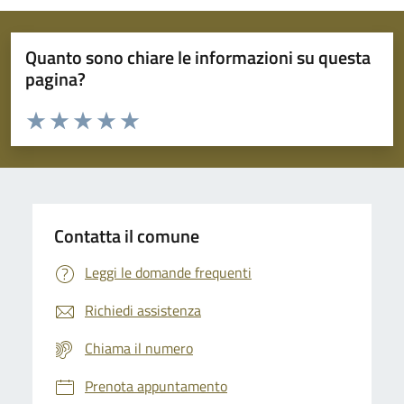
Quanto sono chiare le informazioni su questa
pagina?
Valuta da 1 a 5 stelle la pagina
Domanda
Valuta 1 stelle su 5
Valuta 2 stelle su 5
Valuta 3 stelle su 5
Valuta 4 stelle su 5
Valuta 5 stelle su 5
Contatta il comune
Leggi le domande frequenti
Richiedi assistenza
Chiama il numero
Prenota appuntamento