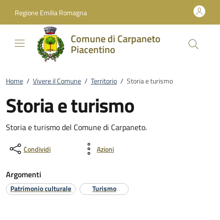
Vai al contenuto
accedi al menu
footer.enter
Regione Emilia Romagna
Comune di Carpaneto
Piacentino
Home
/
Vivere il Comune
/
Territorio
/
Storia e turismo
Storia e turismo
Storia e turismo del Comune di Carpaneto.
Condividi
Azioni
Argomenti
Patrimonio culturale
Turismo