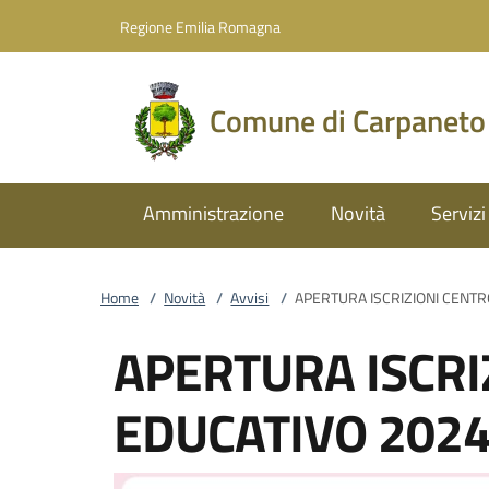
Vai al contenuto
accedi al menu
footer.enter
Regione Emilia Romagna
Comune di Carpaneto
Amministrazione
Novità
Servizi
Home
/
Novità
/
Avvisi
/
APERTURA ISCRIZIONI CENT
APERTURA ISCRI
EDUCATIVO 202