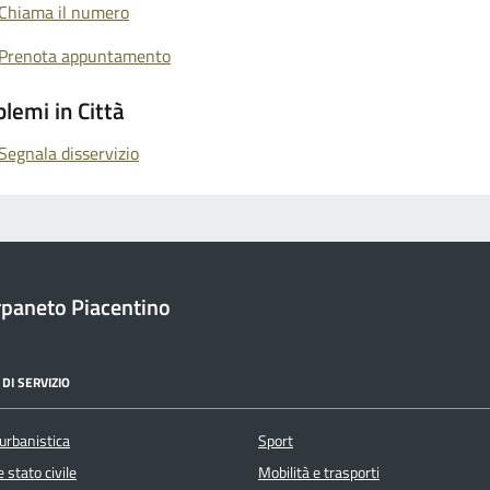
Chiama il numero
Prenota appuntamento
lemi in Città
Segnala disservizio
paneto Piacentino
DI SERVIZIO
urbanistica
Sport
 stato civile
Mobilità e trasporti