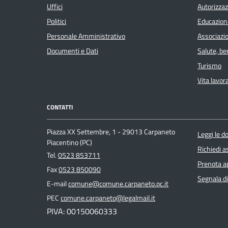
Uffici
Autorizzaz
Politici
Educazion
Personale Amministrativo
Associazio
Documenti e Dati
Salute, b
Turismo
Vita lavor
CONTATTI
Piazza XX Settembre, 1 - 29013 Carpaneto
Leggi le 
Piacentino (PC)
Richiedi a
Tel.
0523 853711
Prenota 
Fax
0523 850090
Segnala di
E-mail
comune@comune.carpaneto.pc.it
PEC
comune.carpaneto@legalmail.it
PIVA: 00150060333