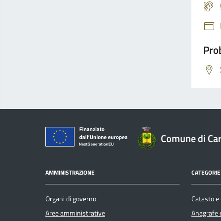
Prob
Comune di Car
AMMINISTRAZIONE
CATEGORIE 
Organi di governo
Catasto e 
Aree amministrative
Anagrafe e