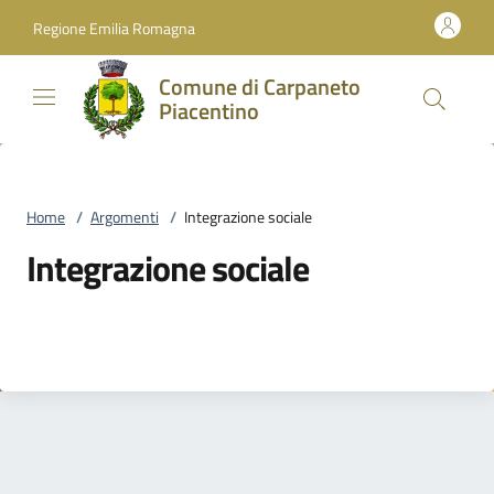
Vai al contenuto
accedi al menu
footer.enter
Regione Emilia Romagna
Comune di Carpaneto
Piacentino
Home
/
Argomenti
/
Integrazione sociale
Integrazione sociale