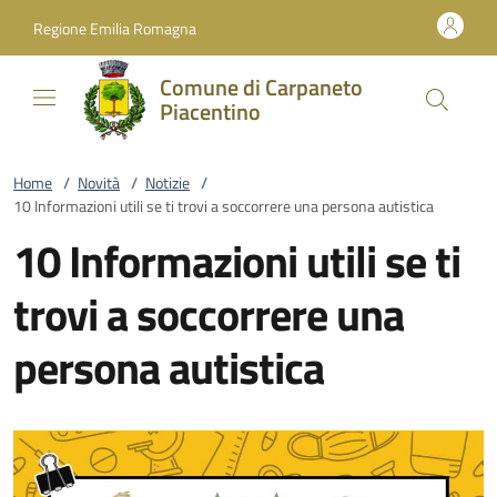
Vai al contenuto
accedi al menu
footer.enter
Regione Emilia Romagna
Comune di Carpaneto
Piacentino
Home
/
Novità
/
Notizie
/
10 Informazioni utili se ti trovi a soccorrere una persona autistica
10 Informazioni utili se ti
trovi a soccorrere una
persona autistica